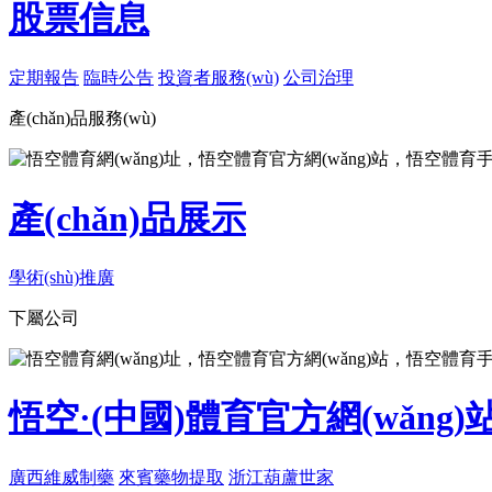
股票信息
定期報告
臨時公告
投資者服務(wù)
公司治理
產(chǎn)品服務(wù)
產(chǎn)品展示
學術(shù)推廣
下屬公司
悟空·(中國)體育官方網(wǎng)站
廣西維威制藥
來賓藥物提取
浙江葫蘆世家