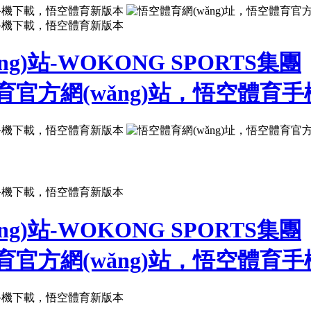
g)站-WOKONG SPORTS集團
g)站-WOKONG SPORTS集團