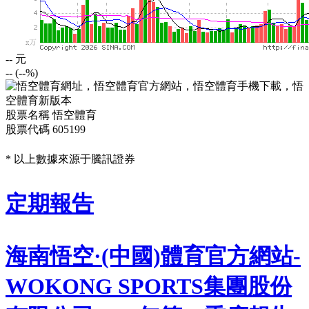
--
元
--
(
--%
)
股票名稱
悟空體育
股票代碼
605199
* 以上數據來源于騰訊證券
定期報告
海南悟空·(中國)體育官方網站-
WOKONG SPORTS集團股份