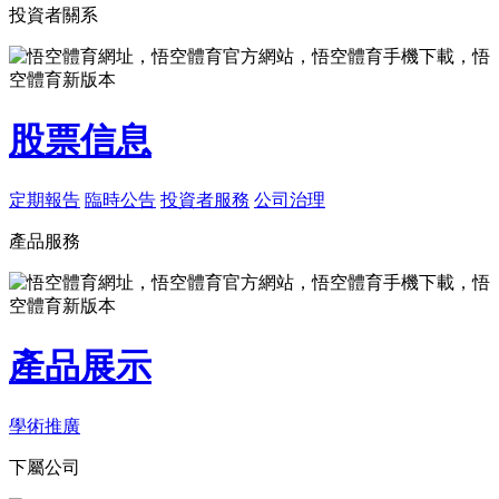
投資者關系
股票信息
定期報告
臨時公告
投資者服務
公司治理
產品服務
產品展示
學術推廣
下屬公司