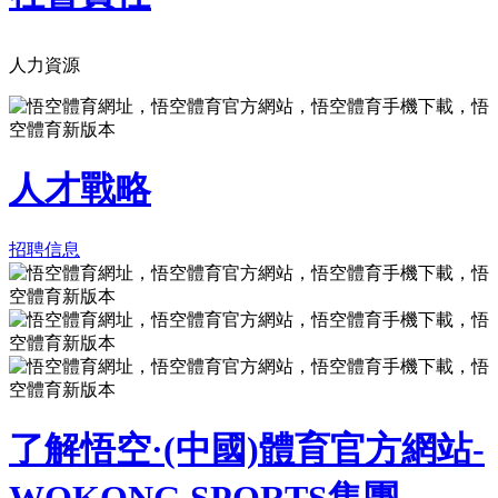
人力資源
人才戰略
招聘信息
了解悟空·(中國)體育官方網站-