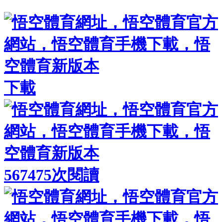
下載
567475次閱讀