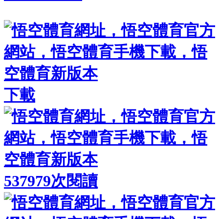
下載
537979次閱讀