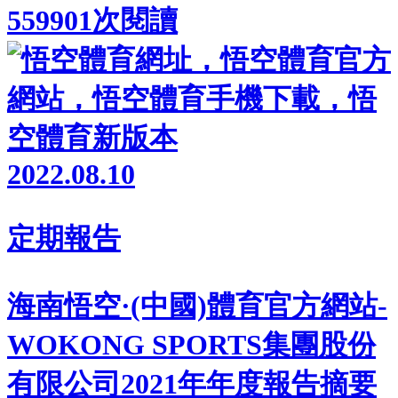
559901次閱讀
2022.08.10
定期報告
海南悟空·(中國)體育官方網站-
WOKONG SPORTS集團股份
有限公司2021年年度報告摘要