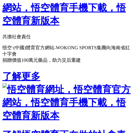
共擔社會責任
悟空·(中國)體育官方網站-WOKONG SPORTS集團向海南省紅
十字會
捐贈價值100萬元藥品，助力災后重建
了解更多