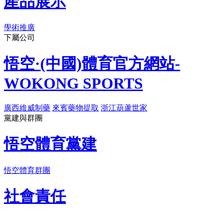
產品展示
學術推廣
下屬公司
悟空·(中國)體育官方網站-
WOKONG SPORTS
廣西維威制藥
來賓藥物提取
浙江葫蘆世家
黨建與群團
悟空體育黨建
悟空體育群團
社會責任