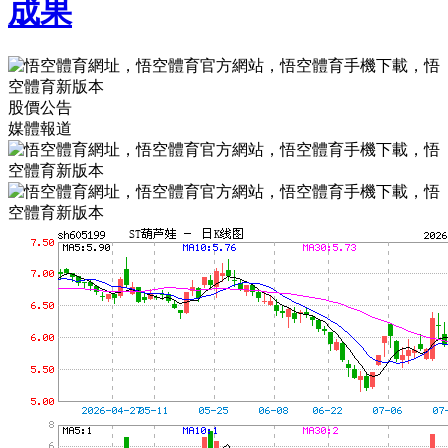
成果
股價公告
媒體報道