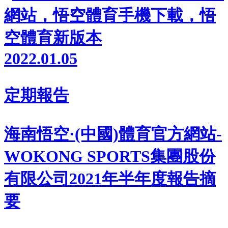
2022.01.05
定期報告
海南悟空·(中國)體育官方網站-
WOKONG SPORTS集團股份
有限公司2021年半年度報告摘
要