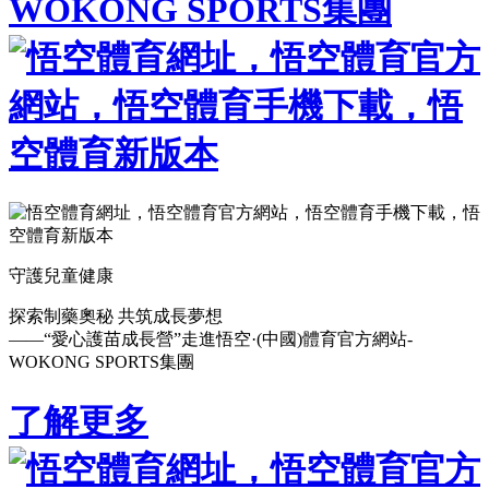
WOKONG SPORTS集團
守護兒童健康
探索制藥奧秘 共筑成長夢想
——“愛心護苗成長營”走進悟空·(中國)體育官方網站-
WOKONG SPORTS集團
了解更多