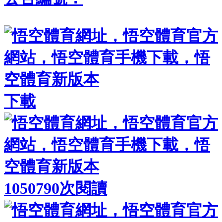
下載
1050790次閱讀