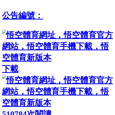
公告編號：
下載
510784次閱讀