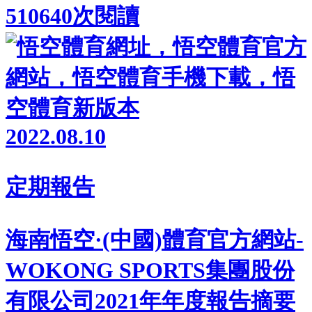
510640次閱讀
2022.08.10
定期報告
海南悟空·(中國)體育官方網站-
WOKONG SPORTS集團股份
有限公司2021年年度報告摘要