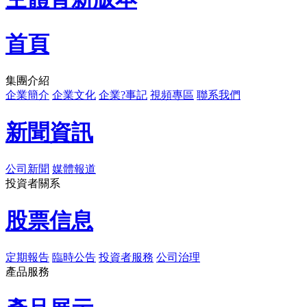
首頁
集團介紹
企業簡介
企業文化
企業?事記
視頻專區
聯系我們
新聞資訊
公司新聞
媒體報道
投資者關系
股票信息
定期報告
臨時公告
投資者服務
公司治理
產品服務