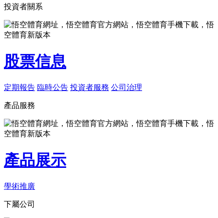
投資者關系
股票信息
定期報告
臨時公告
投資者服務
公司治理
產品服務
產品展示
學術推廣
下屬公司