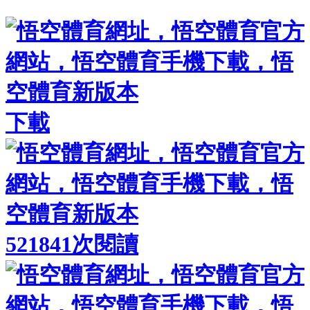
下載
521841次閱讀