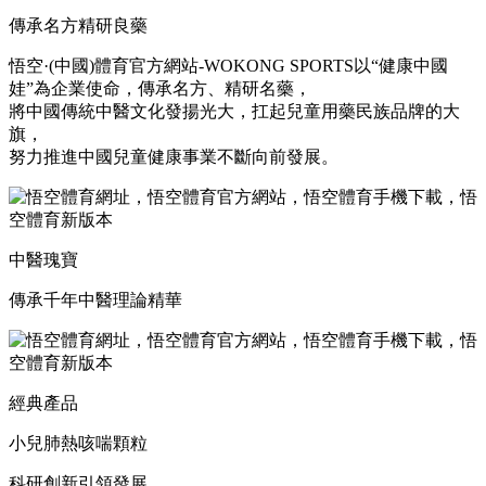
傳承名方精研良藥
悟空·(中國)體育官方網站-WOKONG SPORTS以“健康中國
娃”為企業使命，傳承名方、精研名藥，
將中國傳統中醫文化發揚光大，扛起兒童用藥民族品牌的大
旗，
努力推進中國兒童健康事業不斷向前發展。
中醫瑰寶
傳承千年中醫理論精華
經典產品
小兒肺熱咳喘顆粒
科研創新引領發展