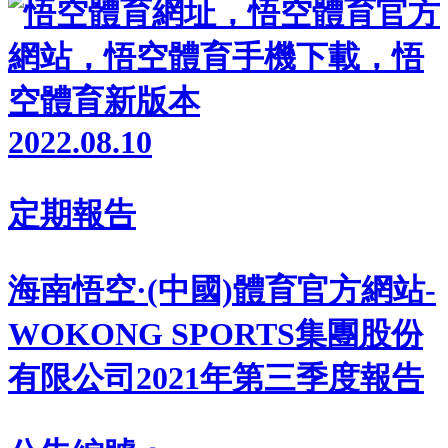
2022.08.10
定期報告
海南悟空·(中國)體育官方網站-
WOKONG SPORTS集團股份
有限公司2021年第三季度報告