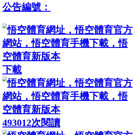
公告編號：
下載
493012次閱讀