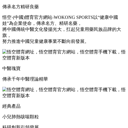
傳承名方精研良藥
悟空·(中國)體育官方網站-WOKONG SPORTS以“健康中國
娃”為企業使命，傳承名方、精研名藥，
將中國傳統中醫文化發揚光大，扛起兒童用藥民族品牌的大
旗，
努力推進中國兒童健康事業不斷向前發展。
中醫瑰寶
傳承千年中醫理論精華
經典產品
小兒肺熱咳喘顆粒
科研創新引領發展