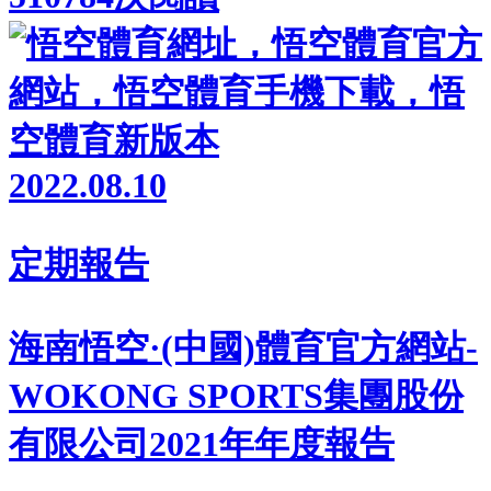
2022.08.10
定期報告
海南悟空·(中國)體育官方網站-
WOKONG SPORTS集團股份
有限公司2021年年度報告