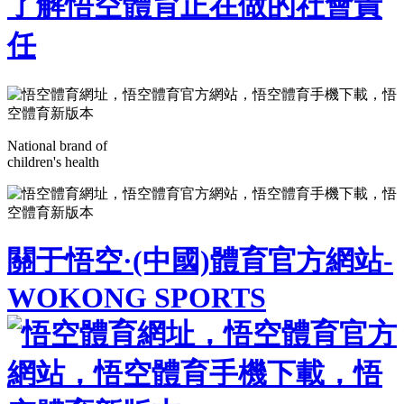
了解悟空體育正在做的社會責
任
National brand of
children's health
關于悟空·(中國)體育官方網站-
WOKONG SPORTS