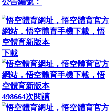
公告編號：
下載
498664次閱讀