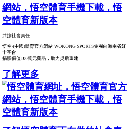
共擔社會責任
悟空·(中國)體育官方網站-WOKONG SPORTS集團向海南省紅
十字會
捐贈價值100萬元藥品，助力災后重建
了解更多