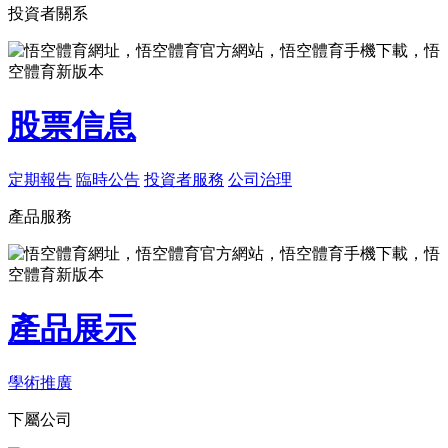
投資者關系
股票信息
定期報告
臨時公告
投資者服務
公司治理
產品服務
產品展示
學術推廣
下屬公司