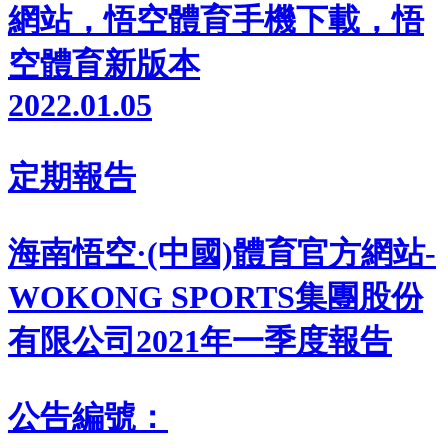
2022.01.05
定期報告
海南悟空·(中國)體育官方網站-
WOKONG SPORTS集團股份
有限公司2021年一季度報告
公告編號：